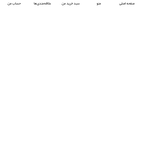
صفحه اصلی
منو
سبد خرید من
علاقه‌مندی‌ها
حساب من
شرکت آرکا صنعت تیوان با هدف پیشبرد صنعت جوش پلاستیک در ایران ، فعالیت خود را آغاز
کرده و با تمرکز بر واردات و عرضه محصولات باکیفیت از برند معتبر Prolektro ترکیه ،
به‌عنوان یکی از شرکت‌های پیشرو در این حوزه شناخته می‌شود.
- © 2024 کلیه حقوق محفوظ است
EksirCo