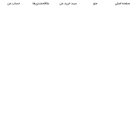
صفحه اصلی
منو
سبد خرید من
علاقه‌مندی‌ها
حساب من
شرکت آرکا صنعت تیوان با هدف پیشبرد صنعت جوش پلاستیک در ایران ، فعالیت خود را آغاز
کرده و با تمرکز بر واردات و عرضه محصولات باکیفیت از برند معتبر Prolektro ترکیه ،
به‌عنوان یکی از شرکت‌های پیشرو در این حوزه شناخته می‌شود.
- © 2024 کلیه حقوق محفوظ است
EksirCo