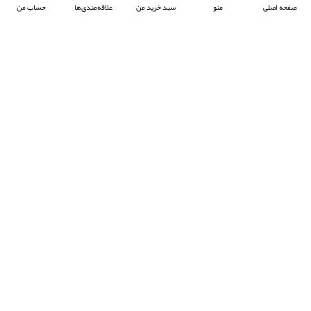
صفحه اصلی
منو
سبد خرید من
علاقه‌مندی‌ها
حساب من
شرکت آرکا صنعت تیوان با هدف پیشبرد صنعت جوش پلاستیک در ایران ، فعالیت خود را آغاز
کرده و با تمرکز بر واردات و عرضه محصولات باکیفیت از برند معتبر Prolektro ترکیه ،
به‌عنوان یکی از شرکت‌های پیشرو در این حوزه شناخته می‌شود.
- © 2024 کلیه حقوق محفوظ است
EksirCo