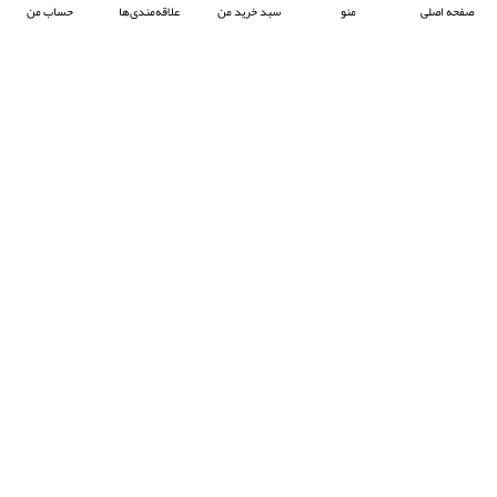
صفحه اصلی
منو
سبد خرید من
علاقه‌مندی‌ها
حساب من
شرکت آرکا صنعت تیوان با هدف پیشبرد صنعت جوش پلاستیک در ایران ، فعالیت خود را آغاز
کرده و با تمرکز بر واردات و عرضه محصولات باکیفیت از برند معتبر Prolektro ترکیه ،
به‌عنوان یکی از شرکت‌های پیشرو در این حوزه شناخته می‌شود.
- © 2024 کلیه حقوق محفوظ است
EksirCo