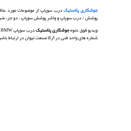
جوشکاری پلاستیک
پوشش / درب سوپاپ و واشر پوشش سوپاپ ، دو جزء ضروری بر
ویدیو فوق نحوه
جوشکاری پلاستیک
درب سوپاپ BMW به کمک
شماره های واحد فنی در آرکا صنعت تیوان در ارتباط باشید : 09199394775 و 070190