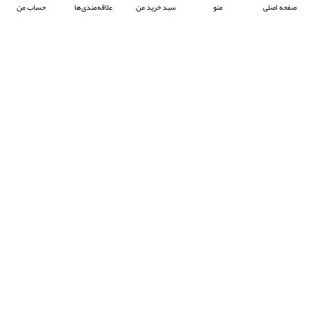
صفحه اصلی
منو
سبد خرید من
علاقه‌مندی‌ها
حساب من
شرکت آرکا صنعت تیوان با هدف پیشبرد صنعت جوش پلاستیک در ایران ، فعالیت خود را آغاز
کرده و با تمرکز بر واردات و عرضه محصولات باکیفیت از برند معتبر Prolektro ترکیه ،
به‌عنوان یکی از شرکت‌های پیشرو در این حوزه شناخته می‌شود.
- © 2024 کلیه حقوق محفوظ است
EksirCo