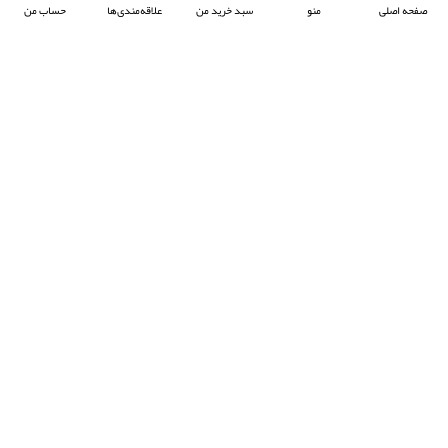
صفحه اصلی
منو
سبد خرید من
علاقه‌مندی‌ها
حساب من
شرکت آرکا صنعت تیوان با هدف پیشبرد صنعت جوش پلاستیک در ایران ، فعالیت خود را آغاز
کرده و با تمرکز بر واردات و عرضه محصولات باکیفیت از برند معتبر Prolektro ترکیه ،
به‌عنوان یکی از شرکت‌های پیشرو در این حوزه شناخته می‌شود.
- © 2024 کلیه حقوق محفوظ است
EksirCo