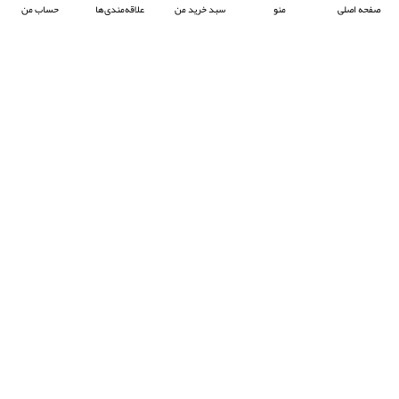
صفحه اصلی
منو
سبد خرید من
علاقه‌مندی‌ها
حساب من
شرکت آرکا صنعت تیوان با هدف پیشبرد صنعت جوش پلاستیک در ایران ، فعالیت خود را آغاز
کرده و با تمرکز بر واردات و عرضه محصولات باکیفیت از برند معتبر Prolektro ترکیه ،
به‌عنوان یکی از شرکت‌های پیشرو در این حوزه شناخته می‌شود.
- © 2024 کلیه حقوق محفوظ است
EksirCo