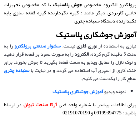
پرولکترو الکترود مخصوص
جوش پلاستیک
با کد مخصوص تجهیزات
جانبی کاربردی دیگر مانند : گیره نگهدارنده گیره قطعه سازی پایه
نگهدارنده دستگاه سنباده چتری
آموزش جوشکاری پلاستیک
نیازی به استفاده از
توری فلزی
نیست.
سشوار صنعتی پرولکترو
را به
مدت 5 دقیقه گرم کرده،
الکترود
را به صورت عمود بر قطعه قرار دهید
و نوک نازل را مطابق ویدیو به سمت قطعه بگیرید تا جوش بخورد. برای
خنک کاری از اسپری آب استفاده می گردد و در نهایت با
سنباده چتری
سطح کار را یکدست می کنیم.
نمونه ویدیو
آموزش جوشکاری پلاستیک
برای اطلاعات بیشتر با شماره واحد فنی
آرکا صنعت تیوان
در ارتباط
باشید : 09199394775 و 02191070190