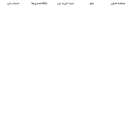
صفحه اصلی
منو
سبد خرید من
علاقه‌مندی‌ها
حساب من
شرکت آرکا صنعت تیوان با هدف پیشبرد صنعت جوش پلاستیک در ایران ، فعالیت خود را آغاز
کرده و با تمرکز بر واردات و عرضه محصولات باکیفیت از برند معتبر Prolektro ترکیه ،
به‌عنوان یکی از شرکت‌های پیشرو در این حوزه شناخته می‌شود.
- © 2024 کلیه حقوق محفوظ است
EksirCo