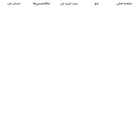
صفحه اصلی
منو
سبد خرید من
علاقه‌مندی‌ها
حساب من
شرکت آرکا صنعت تیوان با هدف پیشبرد صنعت جوش پلاستیک در ایران ، فعالیت خود را آغاز
کرده و با تمرکز بر واردات و عرضه محصولات باکیفیت از برند معتبر Prolektro ترکیه ،
به‌عنوان یکی از شرکت‌های پیشرو در این حوزه شناخته می‌شود.
- © 2024 کلیه حقوق محفوظ است
EksirCo