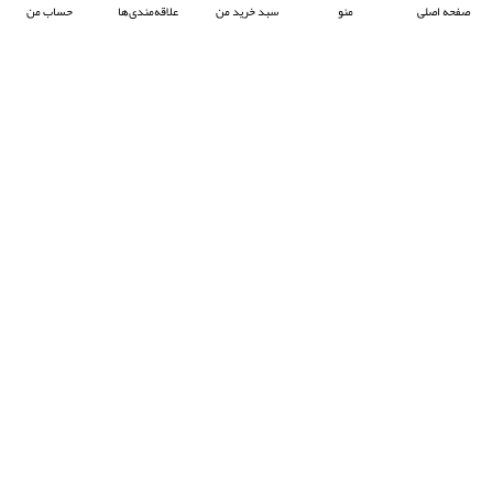
صفحه اصلی
منو
سبد خرید من
علاقه‌مندی‌ها
حساب من
شرکت آرکا صنعت تیوان با هدف پیشبرد صنعت جوش پلاستیک در ایران ، فعالیت خود را آغاز
کرده و با تمرکز بر واردات و عرضه محصولات باکیفیت از برند معتبر Prolektro ترکیه ،
به‌عنوان یکی از شرکت‌های پیشرو در این حوزه شناخته می‌شود.
- © 2024 کلیه حقوق محفوظ است
EksirCo