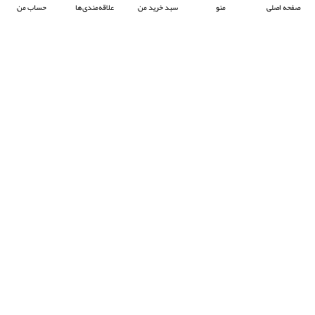
صفحه اصلی
منو
سبد خرید من
علاقه‌مندی‌ها
حساب من
شرکت آرکا صنعت تیوان با هدف پیشبرد صنعت جوش پلاستیک در ایران ، فعالیت خود را آغاز
کرده و با تمرکز بر واردات و عرضه محصولات باکیفیت از برند معتبر Prolektro ترکیه ،
به‌عنوان یکی از شرکت‌های پیشرو در این حوزه شناخته می‌شود.
- © 2024 کلیه حقوق محفوظ است
EksirCo