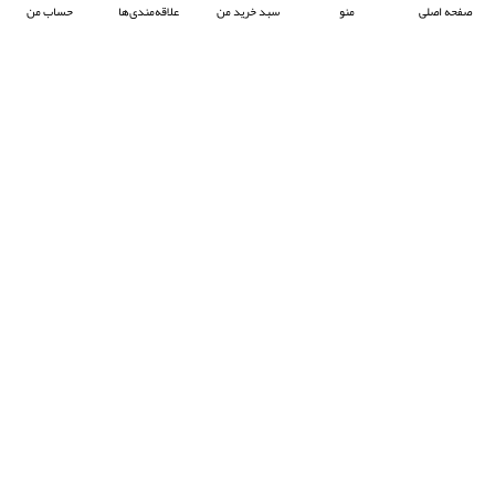
صفحه اصلی
منو
سبد خرید من
علاقه‌مندی‌ها
حساب من
شرکت آرکا صنعت تیوان با هدف پیشبرد صنعت جوش پلاستیک در ایران ، فعالیت خود را آغاز
کرده و با تمرکز بر واردات و عرضه محصولات باکیفیت از برند معتبر Prolektro ترکیه ،
به‌عنوان یکی از شرکت‌های پیشرو در این حوزه شناخته می‌شود.
- © 2024 کلیه حقوق محفوظ است
EksirCo