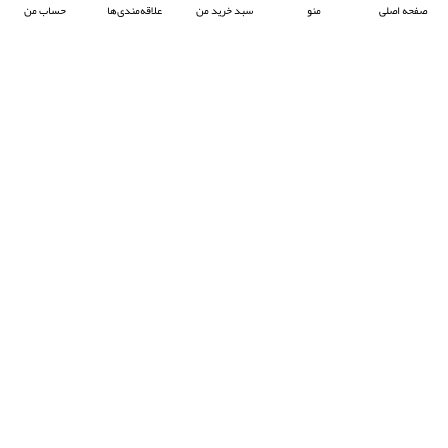
صفحه اصلی
منو
سبد خرید من
علاقه‌مندی‌ها
حساب من
شرکت آرکا صنعت تیوان با هدف پیشبرد صنعت جوش پلاستیک در ایران ، فعالیت خود را آغاز
کرده و با تمرکز بر واردات و عرضه محصولات باکیفیت از برند معتبر Prolektro ترکیه ،
به‌عنوان یکی از شرکت‌های پیشرو در این حوزه شناخته می‌شود.
- © 2024 کلیه حقوق محفوظ است
EksirCo