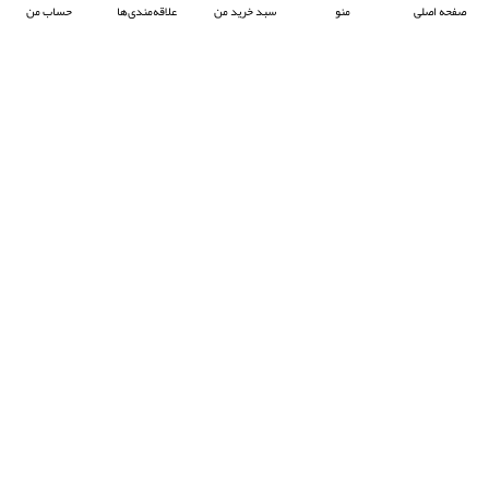
صفحه اصلی
منو
سبد خرید من
علاقه‌مندی‌ها
حساب من
شرکت آرکا صنعت تیوان با هدف پیشبرد صنعت جوش پلاستیک در ایران ، فعالیت خود را آغاز
کرده و با تمرکز بر واردات و عرضه محصولات باکیفیت از برند معتبر Prolektro ترکیه ،
به‌عنوان یکی از شرکت‌های پیشرو در این حوزه شناخته می‌شود.
- © 2024 کلیه حقوق محفوظ است
EksirCo