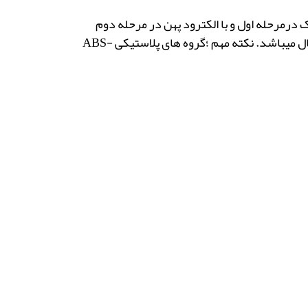
 درمرحله اول و با الکترود پهن در مرحله دوم
قطعه سازی انجام میگردد،که بعد از سمباده وساب خوردن قطعه از لحاظ ظاهر،مقاومت وانعطاف پذیری مثل قطعه ارجینال میباشد. ️نکته مهم ؛گروه های پلاستیکی ABS-