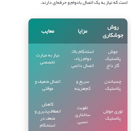
است که نیاز به یک اتصال بادوام و حرفه‌ای دارند.
روش
مزایا
معایب
جوشکاری
جوش
استحکام بالا،
نیاز به مهارت
پلاستیک
دوام زیاد،
تخصصی
گاز داغ
اتصال دائمی
چسباندن
سریع و
اتصال ضعیف و
پلاستیک
کم‌هزینه
موقتی
کاهش
تقویت
توری جوش
انعطاف‌پذیری و
ساختاری
پلاستیک
ضعف در
نسبی
استحکام