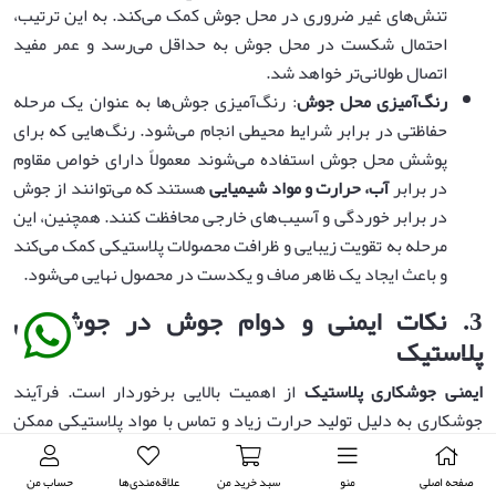
تنش‌های غیر ضروری در محل جوش کمک می‌کند. به این ترتیب،
احتمال شکست در محل جوش به حداقل می‌رسد و عمر مفید
اتصال طولانی‌تر خواهد شد.
رنگ‌آمیزی محل جوش
: رنگ‌آمیزی جوش‌ها به عنوان یک مرحله
حفاظتی در برابر شرایط محیطی انجام می‌شود. رنگ‌هایی که برای
پوشش محل جوش استفاده می‌شوند معمولاً دارای خواص مقاوم
در برابر
آب، حرارت و مواد شیمیایی
هستند که می‌توانند از جوش
در برابر خوردگی و آسیب‌های خارجی محافظت کنند. همچنین، این
مرحله به تقویت زیبایی و ظرافت محصولات پلاستیکی کمک می‌کند
و باعث ایجاد یک ظاهر صاف و یکدست در محصول نهایی می‌شود.
3.
نکات ایمنی و دوام جوش در جوشکاری
پلاستیک
ایمنی جوشکاری پلاستیک
از اهمیت بالایی برخوردار است. فرآیند
جوشکاری به دلیل تولید حرارت زیاد و تماس با مواد پلاستیکی ممکن
است خطرات مختلفی را به همراه داشته باشد. رعایت نکات ایمنی نه
تنها به حفظ سلامت کارگران کمک می‌کند، بلکه از
آسیب به محیط زیست
صفحه اصلی
منو
سبد خرید من
علاقه‌مندی‌ها
حساب من