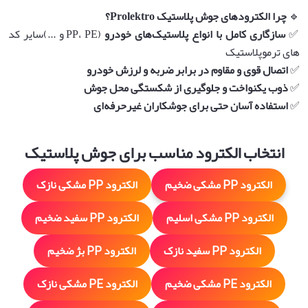
🔹
چرا الکترودهای جوش پلاستیک Prolektro؟
✅
سازگاری کامل با انواع پلاستیک‌های خودرو
(PP، PE و ...)سایر کد
های ترموپلاستیک
✅
اتصال قوی و مقاوم در برابر ضربه و لرزش خودرو
✅
ذوب یکنواخت و جلوگیری از شکستگی محل جوش
✅
استفاده آسان حتی برای جوشکاران غیرحرفه‌ای
انتخاب الکترود مناسب برای جوش پلاستیک
الکترود PP مشکی ضخیم
الکترود PP مشکی نازک
الکترود PP مشکی اسلیم
الکترود PP سفید ضخیم
الکترود PP سفید نازک
الکترود PP بژ ضخیم
الکترود PE مشکی ضخیم
الکترود PE مشکی نازک