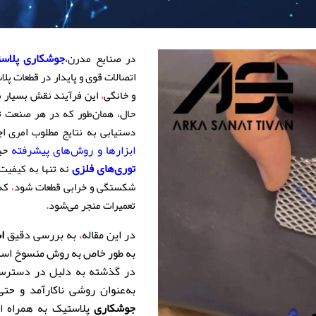
،
جوشکاری پلاس
در صنایع مدرن
اتصالات قوی و پایدار در قطعات پل
و خانگی
،
این فرآیند نقش بسیار م
حال، همان‌طور که در هر صنعت
دستیابی به نتایج مطلوب امری اج
ابزارها و روش‌های پیشرفته
حیا
توری‌های فلزی
نه‌ تنها به کیفی
،
شکستگی و خرابی قطعات شود
که 
.
تعمیرات منجر می‌شود
در این مقاله
،
به بررسی دقیق
ا
به طور خاص به روش منسوخ استفا
در گذشته به دلیل در دسترس 
به‌عنوان روشی ناکارآمد و حت
جوشکاری
پلاستیک به همراه اب