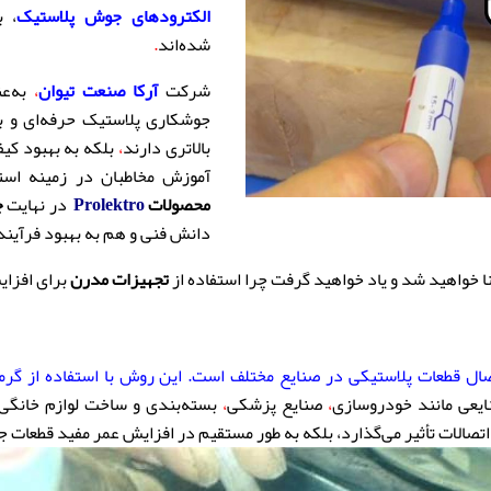
الکترودهای جوش پلاستیک
، به
شده‌اند
.
شرکت
آرکا صنعت تیوان
،
به‌عنو
جوشکاری پلاستیک حرفه‌ای و باک
بالاتری دارند
،
بلکه به بهبود کی
آموزش مخاطبان در زمینه است
محصولات
Prolektr
o
در نهایت
ج
دانش فنی و هم به بهبود فرآیند
 خواهید شد و یاد خواهید گرفت چرا استفاده از
تجهیزات مدرن
برای افزای
ال قطعات پلاستیکی در صنایع مختلف است. این روش با استفاده از گرما
یعی مانند خودروسازی
،
صنایع پزشکی
،
بسته‌بندی و ساخت لوازم خانگی
 اتصالات تأثیر می‌گذارد، بلکه به طور مستقیم در افزایش عمر مفید قطعات