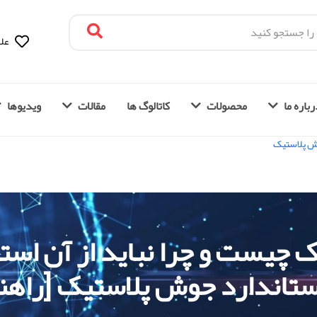
علا
باره ما
محصولات
کاتالوگ ها
مقالات
ویدیوها
ش پلاستیک
چیست و چرا نباید از آن استف
ستاندارد جوش پلاستیک [راهنم