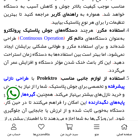
مناسب موجب کیفیت بالاتر جوش و کاهش آسیب به دستگاه
خواهد شد
.
همواره به
راهنمای کاربر
مراجعه کنید تا بهترین
تنظیمات را برای هر نوع پلاستیک بیابید
.
استفاده مکرر
:
هرچند
دستگاه‌های جوش پلاستیک پرولکترو
به‌عنوان دستگاه‌های
دائم کار
(
Continuous Operation
)
طراحی
شده‌اند و برای استفاده مکرر و طولانی مشکلی برایشان ایجاد
نمی‌شود، اما بهتر است بین استفاده‌ها به دستگاه زمان استراحت
دهید
.
این کار باعث خنک شدن مؤثر دستگاه و افزایش عمر آن
می‌گردد
.
استفاده از لوازم جانبی مناسب
:
Prolektro
با
طراحی نازلی
پیشرفته
و تخصصی برای جوش پلاستیک
،
شما را از نیاز به تعویض
و خرید نازل‌های بیشتر بی‌نیاز می‌کند
.
همچنین،
گیره‌های کمکی
و
پایه‌های نگهدارنده
ا
ین امکان را فراهم می‌کنند تا در حین کار
،
دستگاه به‌خوبی ثابت شده و از لرزش یا جابجایی آن جلوگیری
شود
.
این ویژگی‌ها به شما اجازه می‌دهند تا با اطمینان بیشتری از
دستگاه استفاده کنید و کیفیت جوشکاری را بهبود ببخشید
.
خنک‌سازی دستگاه پس از استفاده
:
برای خنک‌سازی مؤثر
صفحه اصلی
منو
سبد خرید من
علاقه‌مندی‌ها
حساب من