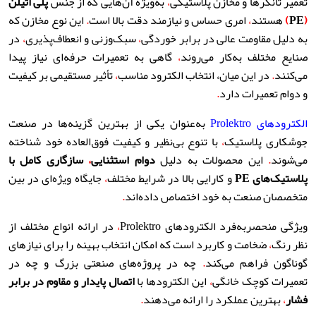
تعمیر تانکرها و مخازن پلاستیکی
،
به‌ویژه آن‌هایی که از جنس
پلی اتیلن
(
PE
)
هستند
،
امری حساس و نیازمند دقت بالا است
.
این نوع مخازن که
به دلیل مقاومت عالی در برابر خوردگی
،
سبک‌وزنی و انعطاف‌پذیری
،
در
صنایع مختلف به‌کار می‌روند
،
گاهی به تعمیرات حرفه‌ای نیاز پیدا
می‌کنند
.
در این میان، انتخاب الکترود مناسب
،
تأثیر مستقیمی بر کیفیت
و دوام تعمیرات دارد
.
الکترودهای Prolektro
ب
ه‌عنوان یکی از بهترین گزینه‌ها در صنعت
جوشکاری پلاستیک
،
با تنوع بی‌نظیر و کیفیت فوق‌العاده خود شناخته
می‌شوند
.
این محصولات به دلیل
دوام استثنایی
،
سازگاری کامل با
پلاستیک‌های
PE
و کارایی بالا در شرایط مختلف
،
جایگاه ویژه‌ای در بین
متخصصان صنعت به خود اختصاص داده‌اند
.
ویژگی منحصربه‌فرد الکترودهای Prolektro
،
در ارائه انواع مختلف از
نظر رنگ
،
ضخامت و کاربرد است که امکان انتخاب بهینه را برای نیازهای
گوناگون فراهم می‌کند
.
چه در پروژه‌های صنعتی بزرگ و چه در
تعمیرات کوچک خانگی
،
این الکترودها با
اتصال پایدار و مقاوم در برابر
فشار
،
بهترین عملکرد را ارائه می‌دهند
.