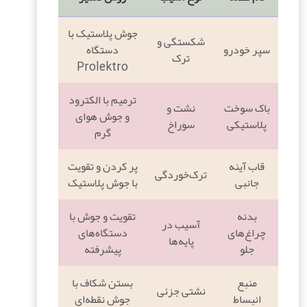
جوش پلاستیک با
شکستگی و
سپر خودرو
دستگاه
ترک
Prolektro
ترمیم با الکترود
باک سوخت
نشت و
و جوش هوای
پلاستیکی
سوراخ
گرم
قاب آینه
پر کردن و تقویت
ترک‌خوردگی
جانبی
با جوش پلاستیک
بدنه
تقویت و جوش با
آسیب در
چراغ‌های
دستگاه‌های
پایه‌ها
جلو
پیشرفته
منبع
بستن شکاف با
نشتی جزئی
انبساط
جوش نقطه‌ای