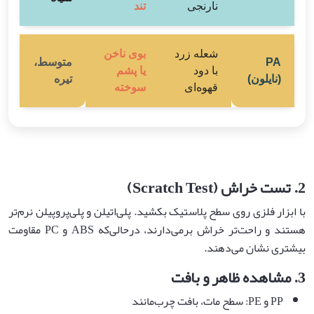
نارنجی
تند
شعله زرد
بوی ناخن
PA
متوسط،
با دود
یا پشم
(نایلون)
تیره
قهوه‌ای
سوخته
2.
تست خراش
(Scratch Test)
با ابزار فلزی روی سطح پلاستیک بکشید. پلی‌اتیلن و پلی‌پروپیلن نرم‌تر
هستند و راحت‌تر خراش برمی‌دارند، درحالی‌که ABS و PC مقاومت
بیشتری نشان می‌دهند.
3.
مشاهده ظاهر و بافت
PP و PE: سطح مات، بافت چرب‌مانند