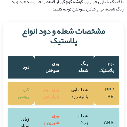
با فندک یا نازل حرارتی، گوشه کوچکی از قطعه را حرارت دهید و به
رنگ شعله، بو، و شکل سوختن توجه کنید:
مشخصات شعله و دود انواع
پلاستیک
نوع
رنگ
بوی
دود
پلاستیک
شعله
سوختن
PP /
شعله آبی
بوی موم
کم،
PE
با لبه زرد
یا پارافین
روشن
شعله
بوی
زیاد،
ABS
زرد/
شیرین و
سیاه