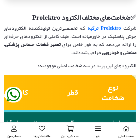
✅
ضخامت‌های مختلف الکترود
Prolektro
شرکت
Prolektro
ترکیه
که تخصصی‌ترین تولیدکننده الکترودهای
جوش پلاستیک در خاورمیانه است، طیف کاملی از الکترودهای حرفه‌ای
را ارائه می‌دهد که به طور خاص برای
تعمیر قطعات حساس پزشکی،
صنعتی و خودرویی
طراحی شده‌اند.
الکترودهای این برند در سه ضخامت اصلی موجودند:
نوع
قطر
کاربرد پی
ضخامت
اسلیم
۴
مناسب برای قطعات
(Slim)
میلی‌متر
پرجزئ
صفحه اصلی
منو
سبد خرید من
علاقه‌مندی‌ها
حساب من