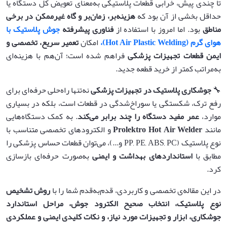
تا چندی پیش، خرابی قطعات پلاستیکی به‌معنای تعویض کل دستگاه یا
حداقل بخشی از آن بود که
هزینه‌بر، زمان‌بر و گاه غیرممکن در برخی
مناطق
بود. اما امروز با استفاده از
فناوری پیشرفته
جوش پلاستیک با
هوای گرم (Hot Air Plastic Welding)،
امکان
تعمیر سریع، تخصصی و
ایمن قطعات تجهیزات پزشکی
فراهم شده است؛ آن‌هم با هزینه‌ای
به‌مراتب کمتر از خرید قطعه جدید.
🔧
جوشکاری پلاستیک در تجهیزات پزشکی
نه‌تنها راه‌حلی حرفه‌ای برای
رفع ترک، شکستگی یا سوراخ‌شدگی در قطعات است، بلکه در بسیاری
موارد،
عمر مفید دستگاه را چند برابر می‌کند
. به کمک دستگاه‌هایی
مانند
Prolektro Hot Air Welder
و الکترودهای تخصصی متناسب با
نوع پلاستیک (PP, PE, ABS, PC و...)، می‌توان قطعات حساس پزشکی را
مطابق با
استانداردهای بهداشت و ایمنی
به‌صورت حرفه‌ای بازسازی
کرد.
در این مقاله‌ی تخصصی و کاربردی، قدم‌به‌قدم شما را با
روش تشخیص
نوع پلاستیک، انتخاب صحیح الکترود جوش، مراحل استاندارد
جوشکاری، ابزار و تجهیزات مورد نیاز، و نکات کلیدی ایمنی و عملکردی