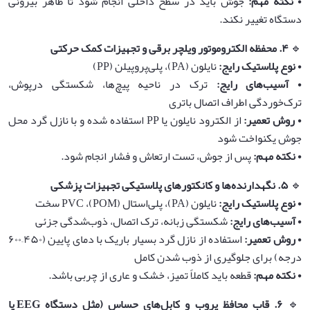
•‌
نکته مهم
:
جوش باید در سطح داخلی انجام شود تا ظاهر بیرونی
دستگاه تغییر نکند.
🔹
۴
.
محفظه الکتروموتور ویلچر برقی و تجهیزات کمک حرکتی
•‌
نوع پلاستیک رایج
:
نایلون (PA)، پلی‌پروپیلن (PP)
•‌
آسیب‌های رایج
:
ترک در ناحیه پیچ‌ها، شکستگی درپوش،
ترک‌خوردگی اطراف اتصال باتری
•‌
روش تعمیر
:
از الکترود نایلون یا PP استفاده شده و با نازل گرد محل
جوش یکنواخت شود
•‌
نکته مهم
:
پس از جوش، تست ارتعاش و فشار انجام شود.
🔹
۵
.
نگهدارنده‌ها و کانکتورهای پلاستیکی تجهیزات پزشکی
•‌
نوع پلاستیک رایج
:
نایلون (PA)، پلی‌استال (POM)، PVC سخت
•‌
آسیب‌های رایج
:
شکستگی زبانه، ترک اتصال، ذوب‌شدگی جزئی
•‌
روش تعمیر
:
استفاده از نازل گرد بسیار باریک با دمای پایین (۴۵۰–۶۰۰
درجه) برای جلوگیری از ذوب شدن کامل
•‌
نکته مهم
:
قطعه باید کاملاً تمیز، خشک و عاری از چربی باشد.
🔹
۶
.
قاب محافظ پروب و کابل‌های حساس
(
مثل دستگاه
EEG
یا