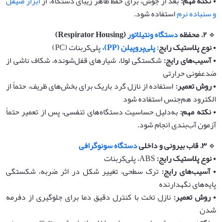
•‌
نکته مهم
:
بعد از جوش، برای حفظ ظاهر زیبای دستگاه، از
ابزار صیقل
و سنباده نرم
استفاده شود.
🔹
۲
.
محفظه
دستگاه ونتیلاتور
(Respirator Housing)
•‌
نوع پلاستیک رایج
: پلی‌پروپیلن (PP)،
پلی‌کربنات (PC)
•‌
آسیب‌های رایج
:
شکستگی لولا، شیارهای قفل‌شونده، شکاف ناشی از
ضدعفونی حرارتی
•‌
روش تعمیر
:
استفاده از نازل گرد باریک برای بخش‌های ظریف، حتماً از
الکترود هم‌جنس استفاده شود
•‌
نکته مهم
:
به‌دلیل حساسیت دستگاه‌های تنفسی، پس از تعمیر حتماً
آزمون آب‌بندی انجام شود.
🔹
۳
.
قاب بیرونی و داخلی
دستگاه سونوگرافی
•‌
نوع پلاستیک رایج
:
ABS، پلی‌کربنات
•‌
آسیب‌های رایج
:
ترک‌ سطحی، تغییر شکل در اثر ضربه، شکستگی
پایه‌های نگهدارنده
•‌
روش تعمیر
:
نازل تخت با کنترل دقیق دما برای جلوگیری از دفرمه
شدن