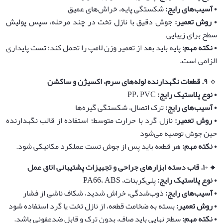
•‌
آسیب‌های رایج
:
شکستگی پایه، خراش‌های عمیق
•‌
روش تعمیر
:
جوش دقیق با نازل تخت در چند مرحله، سپس پولیش
سطح برای زیبایی
•‌
نکته مهم
:
پایه باید بعد از تعمیر وزن لامپ را تحمل کند؛ تست پایداری
الزامی است.
🔹
۹
.
قطعات نگهدارنده لوله‌های سرم، اکسیژن و ساکشن
•‌
نوع پلاستیک رایج
:
PP، PVC
•‌
آسیب‌های رایج
:
ترک اتصال، شکستگی گیره‌ها
•‌
روش تعمیر
:
نازل گرد با حرارت متوسط؛ استفاده از قالب نگهدارنده
حین جوش توصیه می‌شود
•‌
نکته مهم
:
هر قطعه باید پس از جوش تست عملکرد مکانیکی شود.
🔹
۱۰
.
قاب دسته ابزارهای جراحی و تجهیزات پشتیبانی اتاق عمل
•‌
نوع پلاستیک رایج
:
پلی‌کربنات، PA66، ABS
•‌
آسیب‌های رایج
:
ذوب‌شدگی، خراش شدید، شکاف ناشی از فشار
•‌
روش تعمیر
:
بسته به ضخامت قطعه، از نازل تخت یا گرد استفاده شود
•‌
نکته مهم
:
سطح نهایی باید صاف، بدون ترک و قابل ضدعفونی باشد.