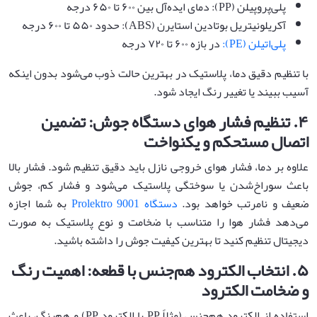
پلی‌پروپیلن (PP): دمای ایده‌آل بین ۶۰۰ تا ۶۵۰ درجه
آکریلونیتریل بوتادین استایرن (ABS): حدود ۵۵۰ تا ۶۰۰ درجه
پلی‌اتیلن (PE):
در بازه ۶۰۰ تا ۷۲۰ درجه
با تنظیم دقیق دما، پلاستیک در بهترین حالت ذوب می‌شود بدون اینکه
آسیب ببیند یا تغییر رنگ ایجاد شود.
۴
.
تنظیم فشار هوای دستگاه جوش: تضمین
اتصال مستحکم و یکنواخت
علاوه بر دما، فشار هوای خروجی نازل باید دقیق تنظیم شود. فشار بالا
باعث سوراخ‌شدن یا سوختگی پلاستیک می‌شود و فشار کم، جوش
ضعیف و نامرتب خواهد بود.
دستگاه Prolektro 9001
به شما اجازه
می‌دهد فشار هوا را متناسب با ضخامت و نوع پلاستیک به صورت
دیجیتال تنظیم کنید تا بهترین کیفیت جوش را داشته باشید.
۵
.
انتخاب الکترود هم‌جنس با قطعه: اهمیت رنگ
و ضخامت الکترود
استفاده از الکترود هم‌جنس (مثلاً PP با الکترود PP) و هم‌رنگ، باعث