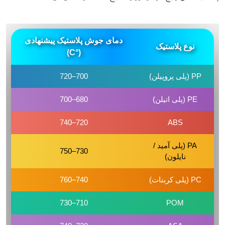
دمای جوش پلاستیک پیشنهادی
نوع پلاستیک
(°C)
PP (پلی پروپیلن)
700–720
PE (پلی اتیلن)
680–700
720–740
ABS
PA (پلی آمید /
730–750
نایلون)
PC (پلی کربنات)
740–760
710–730
POM