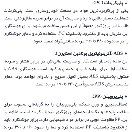
🔹
پلی‌کربنات
(PC):
یکی از پرکاربردترین مواد در صنعت خودروسازی است. پلی‌کربنات
شفافیت بسیار بالایی دارد و مقاومت آن در برابر ضربه مثال‌زدنی است.
طلق یا لنز پروژکتور معمولاً از این جنس ساخته می‌شود. برای جوشکاری
این متریال باید از
الکترود پلاستیک
PC
استفاده کرد و دمای جوشکاری
را در محدوده ۲۸۰ تا ۳۲۰ درجه سانتی‌گراد تنظیم نمود.
🔹
ABS (
آکریلونیتریل بوتادین استایرن
):
این ماده به‌خاطر استحکام و مقاومت عالی‌اش در برابر فشار و ضربه،
انتخاب اول برای تولید قاب و بدنه پروژکتور است. جوشکاری ABS با
مفتول پلاستیک
ABS
بسیار تمیز، سریع و بادوام خواهد بود. دمای
مناسب جوش ABS معمولاً بین ۲۴۰ تا ۲۷۰ درجه است.
🔹
پلی‌پروپیلن
(PP):
انعطاف‌پذیری و وزن سبک، پلی‌پروپیلن را به گزینه‌ای محبوب برای
ساخت پایه‌ها و نگهدارنده‌های پروژکتور تبدیل کرده است. علاوه بر
این، PP مقاومت خوبی در برابر مواد شیمیایی دارد. برای جوشکاری باید
از
الکترود پلاستیک
PP
استفاده کرد و دما را حدود ۲۶۰ تا ۳۰۰ درجه