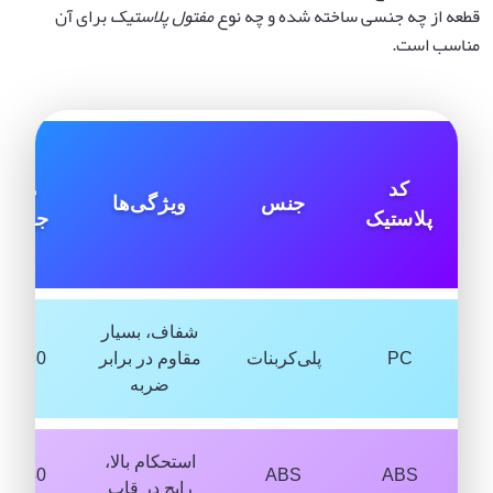
قطعه از چه جنسی ساخته شده و چه نوع
مفتول پلاستیک
برای آن
مناسب است.
دما
کد
مناس
جنس
ویژگی‌ها
پلاستیک
جوشکا
(°C)
شفاف، بسیار
PC
پلی‌کربنات
مقاوم در برابر
280 – 320
ضربه
استحکام بالا،
240 – 270
ABS
ABS
رایج در قاب