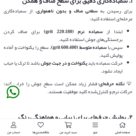
۱
.
سمباده‌کاری دقیق برای سطح صاف و همگن
برای رسیدن به
سطحی صاف و بدون ناهمواری
، از سمباده‌کاری
مرحله‌ای استفاده کنید:
ابتدا از
سمباده نرم
(180–220 grit)
برای صاف کردن
برجستگی‌های جوش استفاده کنید.
سپس با
سمباده متوسط
(400–600 grit)
، سطح را یکنواخت و آماده
پولیش کنید.
حرکت سمباده باید
یکنواخت و در جهت جوش
باشد تا ترک یا حباب
ایجاد نشود.
💡
نکته حرفه‌ای
:
فشار زیاد ممکن است سطح جوش را خراب کند؛
حرکات نرم و کنترل‌شده کلید موفقیت هستند.
۲
.
پولیش حرفه‌ای برای زیبایی و هماهنگی رنگ
پولیش باعث می‌شود سطح جوش
به شکل شفاف و یکپارچه با پلاستیک
صفحه اصلی
منو
سبد خرید من
علاقه‌مندی‌ها
حساب من
اصلی
دیده شود: