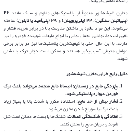
راننده کاهش می‌یابد.
مخازن شیشه‌شور معمولاً از پلاستیک‌های مقاوم و سبک مانند
PE
(
پلی‌اتیلن سنگین
)
،
PP (
پلی‌پروپیلن
)
و
PA (
پلی‌آمید یا نایلون
)
ساخته
می‌شوند. این مواد علاوه بر داشتن مقاومت بالا در برابر ضربه، فشار و
تغییرات دما، توانایی تحمل تماس با انواع مایعات شوینده خودرو را نیز
دارند. با این حال، حتی با کیفیت‌ترین پلاستیک‌ها نیز در برابر برخی
عوامل محیطی آسیب‌پذیر هستند و ممکن است دچار ترک یا نشتی
شوند.
دلایل رایج خرابی مخزن شیشه‌شور
یخ‌زدگی مایع در زمستان: انبساط مایع منجمد می‌تواند باعث ترک
خوردن دیواره پلاستیکی شود.
فشار بیش از حد مایع
:
استفاده مکرر با شدت بالا یا پمپاژ زیاد
باعث ترک یا سوراخ شدن مخزن می‌شود.
افتادگی یا شکستگی اتصالات
:
شلنگ‌ها یا بست‌ها ممکن است شل
شوند و جریان مایع را مختل کنند.