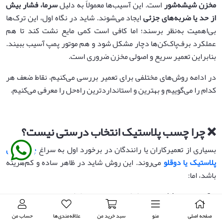
مخزن شیشه‌شور
است. این آسیب‌ها معمولاً به دلیل
سرما، فشار بیش
از حد یا ضربه‌های جزئی
ایجاد می‌شوند. شاید در نگاه اول، این ترک‌ها
بی‌اهمیت به‌نظر برسند؛ اما کافی است کمی مایع نشت کند تا هم
عملکرد برف‌پاک‌کن‌ها دچار مشکل شود و هم موتور پمپ آسیب ببیند.
بنابراین تعمیر سریع و اصولی مخزن ضروری است.
در ادامه روش‌های مختلفی برای تعمیر بررسی می‌کنیم، نقاط ضعف هر
کدام را می‌گوییم و بهترین و استانداردترین راه‌حل را معرفی می‌کنیم.
❌ چرا چسب پلاستیک انتخاب درستی نیست؟
بسیاری از تعمیرکاران یا رانندگان در برخورد اول به سراغ
چسب‌های
پلاستیک یا دوقلو
می‌روند. این روش شاید در ظاهر ساده و کم‌هزینه
باشد، اما:
در برابر
فشار مایع داخل مخزن
مقاومت کافی ندارد.
با گذشت زمان و در تماس مداوم با
آب و شوینده‌های شیشه‌شور
صفحه اصلی
منو
سبد خرید من
علاقه‌مندی‌ها
حساب من