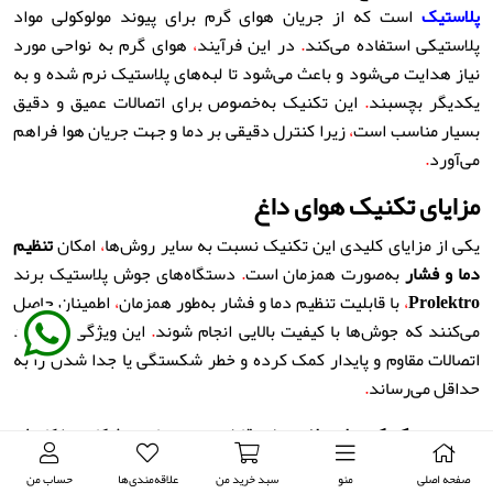
پلاستیک
است که از جریان هوای گرم برای پیوند مولوکولی مواد
پلاستیکی استفاده می‌کند
.
در این فرآیند
،
هوای گرم به نواحی مورد
نیاز هدایت می‌شود و باعث می‌شود تا لبه‌های پلاستیک نرم شده و به
یکدیگر بچسبند
.
این تکنیک به‌خصوص برای اتصالات عمیق و دقیق
بسیار مناسب است
،
زیرا کنترل دقیقی بر دما و جهت جریان هوا فراهم
می‌آورد
.
مزایای تکنیک هوای داغ
یکی از مزایای کلیدی این تکنیک نسبت به سایر روش‌ها
،
امکان
تنظیم
دما و فشار
به‌صورت همزمان است
.
دستگاه‌های جوش پلاستیک برند
Prolektro
،
با قابلیت تنظیم دما و فشار به‌طور همزمان
،
اطمینان حاصل
می‌کنند که جوش‌ها با کیفیت بالایی انجام شوند
.
این ویژگی به ایجاد
اتصالات مقاوم و پایدار کمک کرده و خطر شکستگی یا جدا شدن را به
حداقل می‌رساند
.
همچنین
،
تکنیک هوای داغ
به طور قابل‌توجهی زمان جوشکاری را کاهش
می‌دهد، زیرا سرعت انتقال حرارت بالا است و می‌تواند در مدت زمان
صفحه اصلی
منو
سبد خرید من
علاقه‌مندی‌ها
حساب من
کوتاه‌تری عملیات جوشکاری را انجام دهد
.
به‌علاوه
،
به دلیل عدم نیاز به