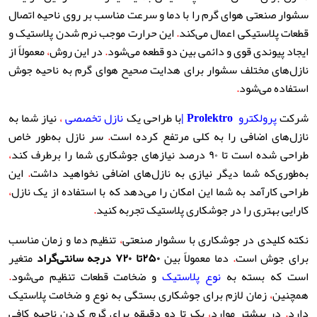
سشوار صنعتی هوای گرم را با دما و سرعت مناسب بر روی ناحیه اتصال
قطعات پلاستیکی اعمال می‌کند
.
این حرارت موجب نرم شدن پلاستیک و
ایجاد پیوندی قوی و دائمی بین دو قطعه می‌شود
.
در این روش
،
معمولاً از
نازل‌های مختلف سشوار برای هدایت صحیح هوای گرم به ناحیه جوش
استفاده می‌شود
.
شرکت
پرولکترو
Prolektro
|
با طراحی یک
نازل تخصصی
،
نیاز شما به
نازل‌های اضافی را به کلی مرتفع کرده است
.
سر نازل به‌طور خاص
طراحی شده است تا ۹۰ درصد نیازهای جوشکاری شما را برطرف کند
،
به‌طوری‌که شما دیگر نیازی به نازل‌های اضافی نخواهید داشت
.
این
طراحی کارآمد به شما این امکان را می‌دهد که با استفاده از یک نازل
،
کارایی بهتری را در جوشکاری پلاستیک تجربه کنید
.
نکته کلیدی در جوشکاری با سشوار صنعتی
،
تنظیم دما و زمان مناسب
برای جوش است
.
دما معمولاً بین
۲۵۰
تا ۷۲۰ درجه سانتی‌گراد
متغیر
است که بسته به
نوع پلاستیک
و ضخامت قطعات تنظیم می‌شود
.
همچنین
،
زمان لازم برای جوشکاری بستگی به نوع و ضخامت پلاستیک
دارد
.
در بیشتر موارد
،
یک تا دو دقیقه برای گرم کردن ناحیه کافی