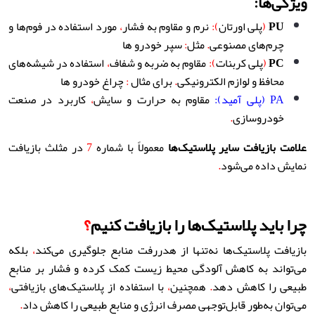
ویژگی‌ها:
PU
(
پلی اورتان
):
نرم و مقاوم به فشار
،
مورد استفاده در فوم‌ها و
چرم‌های مصنوعی
.
مثل
:
سپر خودرو ها
PC
(
پلی کربنات
):
مقاوم به ضربه و شفاف
،
استفاده در شیشه‌های
محافظ و لوازم الکترونیکی
.
برای مثال
:
چراغ خودرو ها
PA (پلی آمید):
مقاوم به حرارت و سایش
،
کاربرد در صنعت
خودروسازی
.
علامت بازیافت سایر پلاستیک‌ها
معمولاً با شماره
7
در مثلث بازیافت
نمایش داده می‌شود
.
چرا باید پلاستیک‌ها را بازیافت کنیم
؟
بازیافت پلاستیک‌ها نه‌تنها از هدررفت منابع جلوگیری می‌کند
،
بلکه
می‌تواند به کاهش آلودگی محیط زیست کمک کرده و فشار بر منابع
طبیعی را کاهش دهد
.
همچنین
،
با استفاده از پلاستیک‌های بازیافتی
،
می‌توان به‌طور قابل‌توجهی مصرف انرژی و منابع طبیعی را کاهش داد
.