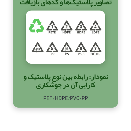
تصاویر پلاستیک‌ها و کدهای بازیافت
نمودار: رابطه بین نوع پلاستیک و
کارایی آن در جوشکاری
PET/HDPE/PVC/PP