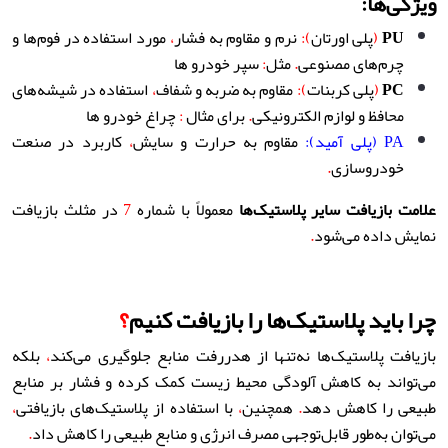
ویژگی‌ها:
PU
(
پلی اورتان
):
نرم و مقاوم به فشار
،
مورد استفاده در فوم‌ها و
چرم‌های مصنوعی
.
مثل
:
سپر خودرو ها
PC
(
پلی کربنات
):
مقاوم به ضربه و شفاف
،
استفاده در شیشه‌های
محافظ و لوازم الکترونیکی
.
برای مثال
:
چراغ خودرو ها
PA (پلی آمید):
مقاوم به حرارت و سایش
،
کاربرد در صنعت
خودروسازی
.
علامت بازیافت سایر پلاستیک‌ها
معمولاً با شماره
7
در مثلث بازیافت
نمایش داده می‌شود
.
چرا باید پلاستیک‌ها را بازیافت کنیم
؟
بازیافت پلاستیک‌ها نه‌تنها از هدررفت منابع جلوگیری می‌کند
،
بلکه
می‌تواند به کاهش آلودگی محیط زیست کمک کرده و فشار بر منابع
طبیعی را کاهش دهد
.
همچنین
،
با استفاده از پلاستیک‌های بازیافتی
،
می‌توان به‌طور قابل‌توجهی مصرف انرژی و منابع طبیعی را کاهش داد
.