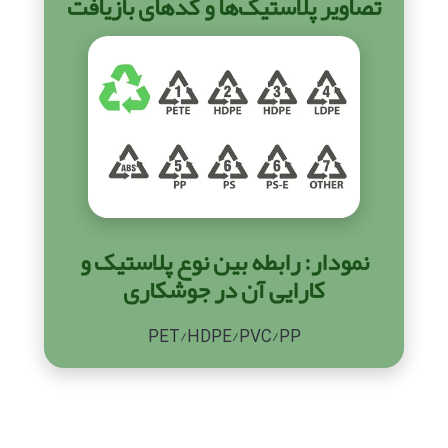
تصاویر پلاستیک‌ها و کدهای بازیافت
نمودار: رابطه بین نوع پلاستیک و
کارایی آن در جوشکاری
PET/HDPE/PVC/PP