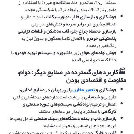
سمند، ال۹۰، ساندرو، دنا، سانتافه و غیره) با استفاده از
مفتول نازک PP، بدون ایجاد ترک یا شکستگی مجدد
جوشکاری و بازسازی فلاپ موتورسیکلت
با دوام عالی و
انعطاف‌پذیری در برابر ضربه و تنش‌های حرارتی
بازسازی محفظه چراغ جلو، قاب مه‌شکن و قطعات تزئینی
پلاستیکی خودرو
با اتصال کاملاً همگون و بدون نیاز به
رنگ‌آمیزی مجدد
جوش لوله‌های هوای زیر داشبورد و سیستم تهویه خودرو
با
حفظ کیفیت و ایمنی قطعه
🏭
کاربردهای گسترده در صنایع دیگر: دوام،
مقاومت و اقتصادی بودن
جوشکاری و
تعمیر مخازن
پلی‌پروپیلن در صنایع غذایی،
دارویی و شیمیایی
با رعایت استانداردهای بهداشتی و فنی
اتصال و ترمیم لوله‌کشی سیستم‌های تهویه صنعتی و
کارگاهی
با عملکرد پایدار در دماهای مختلف
بازسازی قاب و بدنه دستگاه‌های سبک صنعتی
شامل پمپ‌ها،
فن‌ها، هودهای صنعتی و تجهیزات مشابه
کاربرد خانگی
:
جوش پلاستیک نازک جهت ترمیم بدنه ماشین