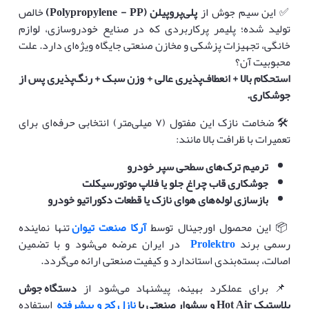
✅ این سیم جوش از
پلی‌پروپیلن
(Polypropylene - PP)
خالص
تولید شده؛ پلیمر پرکاربردی که در صنایع خودروسازی، لوازم
خانگی، تجهیزات پزشکی و مخازن صنعتی جایگاه ویژه‌ای دارد. علت
محبوبیت آن؟
استحکام بالا + انعطاف‌پذیری عالی + وزن سبک + رنگ‌پذیری پس از
جوشکاری
.
🛠️ ضخامت نازک این مفتول (۷ میلی‌متر) انتخابی حرفه‌ای برای
تعمیرات با ظرافت بالا مانند:
ترمیم ترک‌های سطحی سپر خودرو
جوشکاری قاب چراغ جلو یا فلاپ موتورسیکلت
بازسازی لوله‌های هوای نازک یا قطعات دکوراتیو خودرو
📦 این محصول اورجینال توسط
آرکا صنعت تیوان
تنها نماینده
رسمی برند
Prolektro
در ایران عرضه می‌شود و با تضمین
اصالت، بسته‌بندی استاندارد و کیفیت صنعتی ارائه می‌گردد.
📌 برای عملکرد بهینه، پیشنهاد می‌شود از
دستگاه جوش
پلاستیک
Hot Air
و سشوار صنعتی با
نازل کج و پیشرفته
استفاده