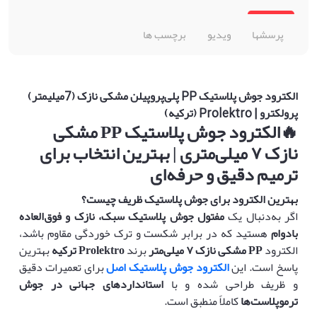
پرسشها
ویدیو
برچسب ها
الکترود جوش پلاستیک PP پلی‌پروپیلن مشکی نازک (7میلیمتر)
پرولکترو | Prolektro (ترکیه)
🔥
الکترود جوش پلاستیک
PP
مشکی
نازک
۷
میلی‌متری | بهترین انتخاب برای
ترمیم دقیق و حرفه‌ای
بهترین الکترود برای جوش پلاستیک ظریف چیست؟
اگر به‌دنبال یک
مفتول جوش پلاستیک سبک، نازک و فوق‌العاده
بادوام
هستید که در برابر شکست و ترک خوردگی مقاوم باشد،
الکترود
PP
مشکی نازک
۷
میلی‌متر
برند
Prolektro
ترکیه
بهترین
پاسخ است. این
الکترود جوش پلاستیک اصل
برای تعمیرات دقیق
و ظریف طراحی شده و با
استانداردهای جهانی در جوش
ترموپلاست‌ها
کاملاً منطبق است.