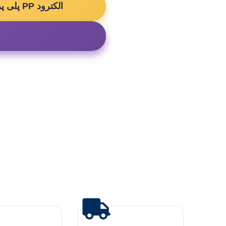
الکترود PP پلی پروپیلن سفید ضخیم