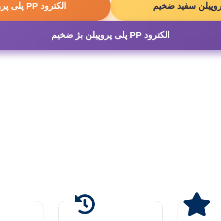
الکترود PP پلی پروپیلن سفید نازک
الکترود PP پلی پروپیلن بژ ضخیم