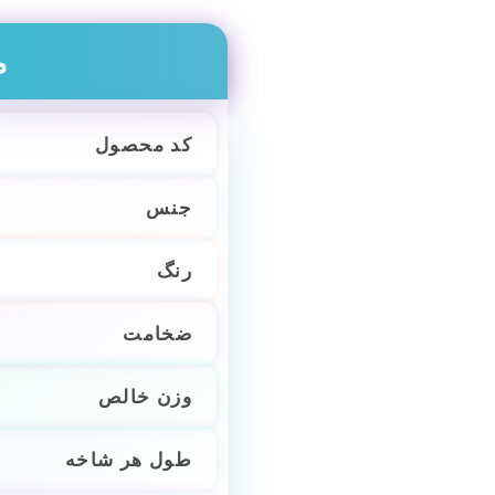
م
کد محصول
جنس
رنگ
ضخامت
وزن خالص
طول هر شاخه