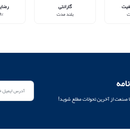
فیت
گارانتی
رضای
ت
بلند مدت
۹۹% م
امه
ا صنعت از آخرین تحولات مطلع شوید!