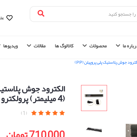
علا
باره ما
محصولات
کاتالوگ ها
مقالات
ویدیوها
کترود جوش پلاستیک پلی پروپیلن (PP)
(4 میلیمتر) پرولکترو | Prolektro (ترکیه)
(1)
710,000 تومان