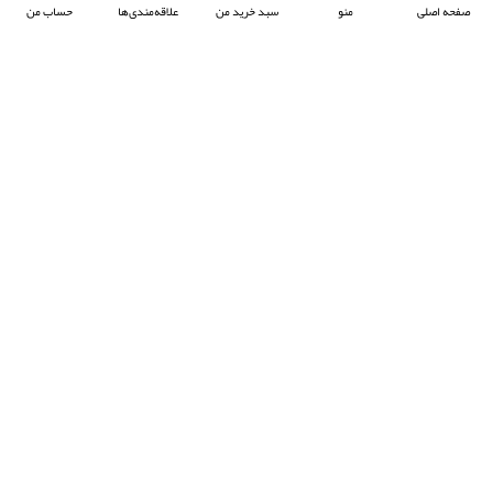
صفحه اصلی
منو
سبد خرید من
علاقه‌مندی‌ها
حساب من
شرکت آرکا صنعت تیوان با هدف پیشبرد صنعت جوش پلاستیک در ایران ، فعالیت خود را آغاز
کرده و با تمرکز بر واردات و عرضه محصولات باکیفیت از برند معتبر Prolektro ترکیه ،
به‌عنوان یکی از شرکت‌های پیشرو در این حوزه شناخته می‌شود.
- © 2024 کلیه حقوق محفوظ است
EksirCo