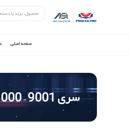
صفحه اصلی
در
سری 9001 – 1000 وات (تنظیم دما و فشار هوا)