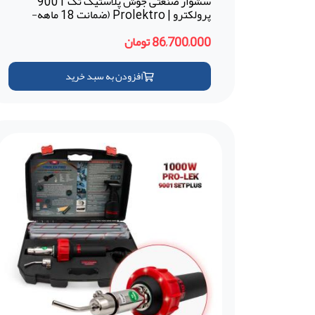
سشوار صنعتی جوش پلاستیک تک 9001
پرولکترو | Prolektro (ضمانت 18 ماهه-
ترکیه)
86,700,000 تومان
افزودن به سبد خرید