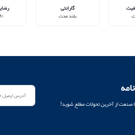
فیت
گارانتی
رضای
ت
بلند مدت
۹۹% م
امه
ا صنعت از آخرین تحولات مطلع شوید!