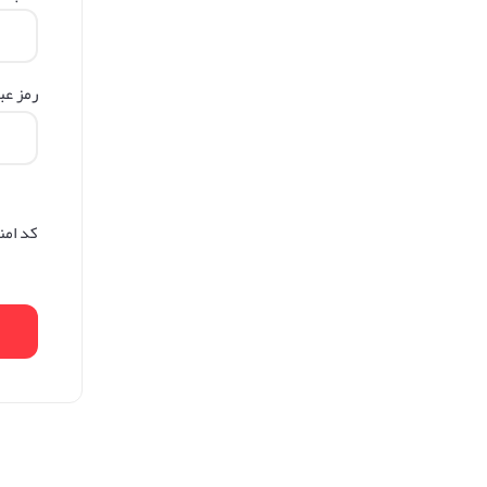
رمز عب
کد امن