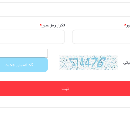
*
*
ور
تکرار رمز عبور
یتی