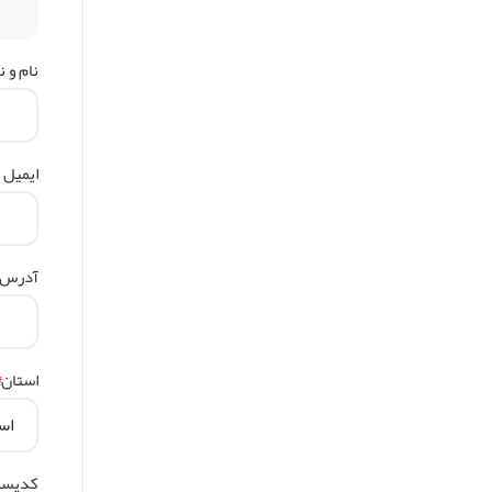
نام و ن
ایمیل
آدرس
*
استان
کدپست