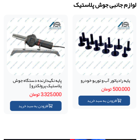
لوازم جانبی جوش پلاستیک
پایه رادیاتور آب و توربو خودرو
پایه نگهدارنده دستگاه جوش
پلاستیک پرولکترو |
500,000 تومان
Prolektro (ترکیه)
3,325,000 تومان
افزودن به سبد خرید
افزودن به سبد خرید