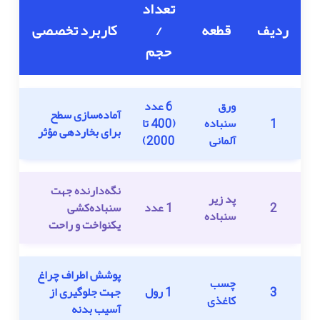
تعداد
ردیف
قطعه
/
کاربرد تخصصی
حجم
ورق
6 عدد
آماده‌سازی سطح
1
سنباده
(400 تا
برای بخاردهی مؤثر
آلمانی
2000)
نگه‌دارنده جهت
پد زیر
2
1 عدد
سنباده‌کشی
سنباده
یکنواخت و راحت
پوشش اطراف چراغ
چسب
3
1 رول
جهت جلوگیری از
کاغذی
آسیب بدنه