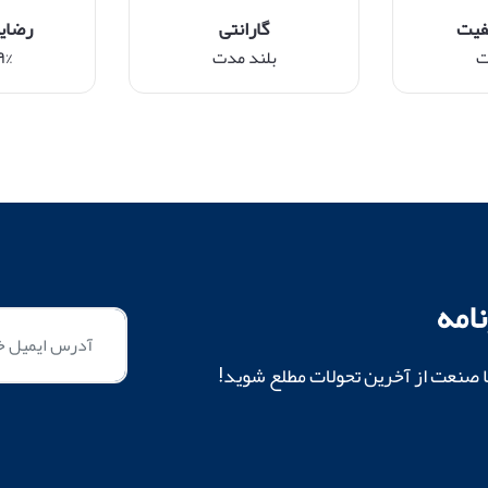
فیت
گارانتی
رضای
ت
بلند مدت
۹۹% م
امه
ا صنعت از آخرین تحولات مطلع شوید!