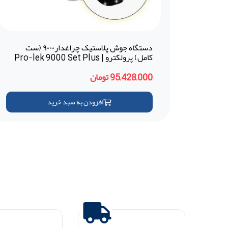
دستگاه جوش پلاستیک چراغدار۹۰۰۰ (ست
کامل) پرولکترو | Pro-lek 9000 Set Plus
(ضمانت 18 ماهه -ترکیه)
95,428,000 تومان
افزودن به سبد خرید