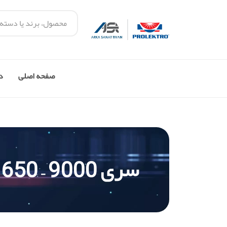
صفحه اصلی
در
سری 9000 – 1650 وات (تنظیم دما)