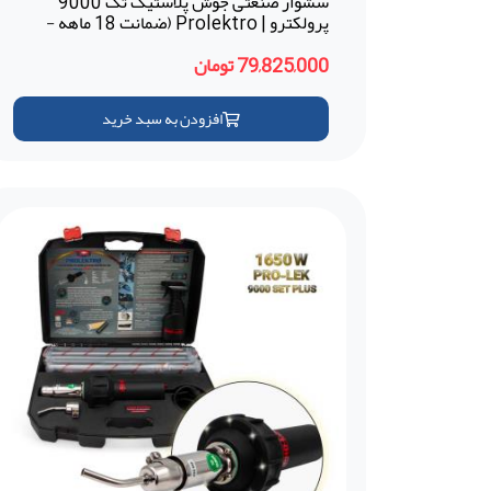
سشوار صنعتی جوش پلاستیک تک 9000
پرولکترو | Prolektro (ضمانت 18 ماهه -
ترکیه)
79,825,000 تومان
افزودن به سبد خرید