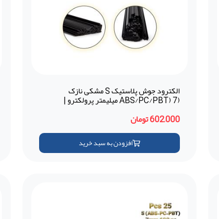
الکترود جوش پلاستیک S مشکی نازک
(ABS/PC/PBT) 7 میلیمتر پرولکترو |
Prolektro (ترکیه)
602,000 تومان
افزودن به سبد خرید