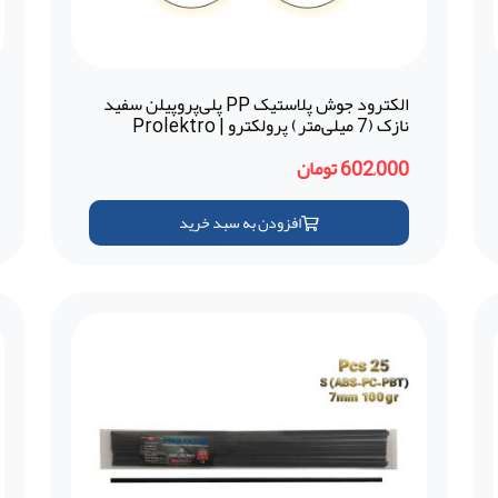
الکترود جوش پلاستیک PP پلی‌پروپیلن سفید
نازک (7 میلی‌متر) پرولکترو | Prolektro
(ترکیه)
602,000 تومان
افزودن به سبد خرید