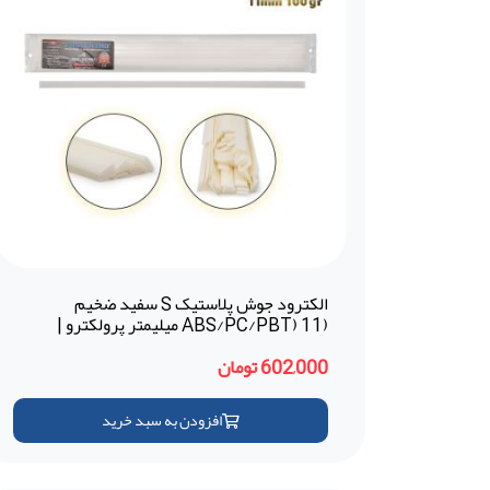
الکترود جوش پلاستیک S سفید ضخیم
(ABS/PC/PBT) 11 میلیمتر پرولکترو |
Prolektro (ترکیه)
602,000 تومان
افزودن به سبد خرید