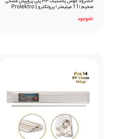
الکترود جوش پلاستیک PP پلی پروپیلن مشکی
ضخیم (11 میلیمتر) پرولکترو | Prolektro
(ترکیه)
ناموجود