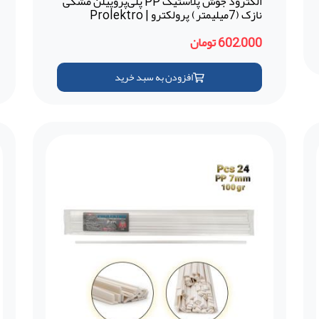
الکترود جوش پلاستیک PP پلی‌پروپیلن مشکی
نازک (7میلیمتر) پرولکترو | Prolektro
(ترکیه)
602,000 تومان
افزودن به سبد خرید