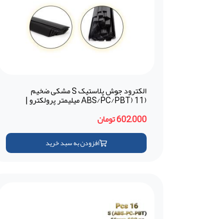
الکترود جوش پلاستیک S مشکی ضخیم
(ABS/PC/PBT) 11 میلیمتر پرولکترو |
Prolektro (ترکیه)
602,000 تومان
افزودن به سبد خرید