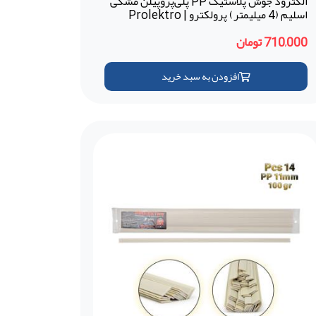
الکترود جوش پلاستیک PP پلی‌پروپیلن مشکی
اسلیم (4 میلیمتر) پرولکترو | Prolektro
(ترکیه)
710,000 تومان
افزودن به سبد خرید