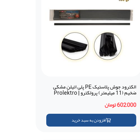
الکترود جوش پلاستیک PE پلی اتیلن مشکی
ضخیم (11 میلیمتر) پرولکترو | Prolektro
(ترکیه)
602,000 تومان
افزودن به سبد خرید