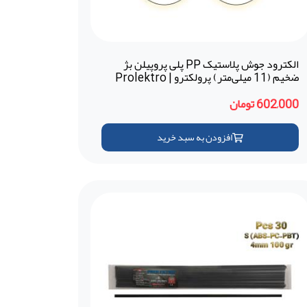
الکترود جوش پلاستیک PP پلی پروپیلن بژ
ضخیم (11 میلی‌متر) پرولکترو | Prolektro
(ترکیه)
602,000 تومان
افزودن به سبد خرید