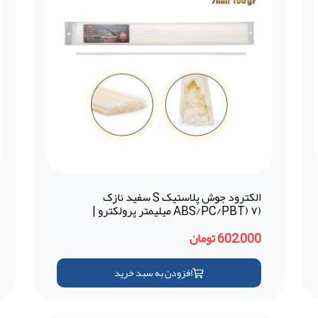
الکترود جوش پلاستیک S سفید نازک
(ABS/PC/PBT) ۷ میلیمتر پرولکترو |
Prolektro (ترکیه)
602,000 تومان
افزودن به سبد خرید