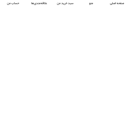
صفحه اصلی
منو
سبد خرید من
علاقه‌مندی‌ها
حساب من
شرکت آرکا صنعت تیوان با هدف پیشبرد صنعت جوش پلاستیک در ایران ، فعالیت خود را آغاز
کرده و با تمرکز بر واردات و عرضه محصولات باکیفیت از برند معتبر Prolektro ترکیه ،
به‌عنوان یکی از شرکت‌های پیشرو در این حوزه شناخته می‌شود.
- © 2024 کلیه حقوق محفوظ است
EksirCo