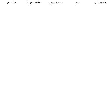
صفحه اصلی
منو
سبد خرید من
علاقه‌مندی‌ها
حساب من
شرکت آرکا صنعت تیوان با هدف پیشبرد صنعت جوش پلاستیک در ایران ، فعالیت خود را آغاز
کرده و با تمرکز بر واردات و عرضه محصولات باکیفیت از برند معتبر Prolektro ترکیه ،
به‌عنوان یکی از شرکت‌های پیشرو در این حوزه شناخته می‌شود.
- © 2024 کلیه حقوق محفوظ است
EksirCo