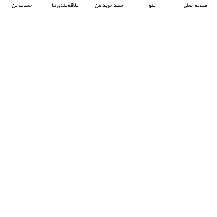
صفحه اصلی
منو
سبد خرید من
علاقه‌مندی‌ها
حساب من
شرکت آرکا صنعت تیوان با هدف پیشبرد صنعت جوش پلاستیک در ایران ، فعالیت خود را آغاز
کرده و با تمرکز بر واردات و عرضه محصولات باکیفیت از برند معتبر Prolektro ترکیه ،
به‌عنوان یکی از شرکت‌های پیشرو در این حوزه شناخته می‌شود.
- © 2024 کلیه حقوق محفوظ است
EksirCo