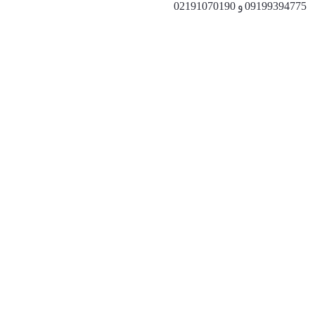
09199394775 و 02191070190