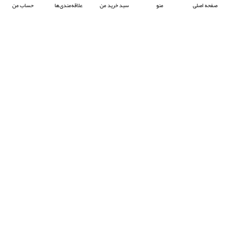
صفحه اصلی
منو
سبد خرید من
علاقه‌مندی‌ها
حساب من
شرکت آرکا صنعت تیوان با هدف پیشبرد صنعت جوش پلاستیک در ایران ، فعالیت خود را آغاز
کرده و با تمرکز بر واردات و عرضه محصولات باکیفیت از برند معتبر Prolektro ترکیه ،
به‌عنوان یکی از شرکت‌های پیشرو در این حوزه شناخته می‌شود.
- © 2024 کلیه حقوق محفوظ است
EksirCo