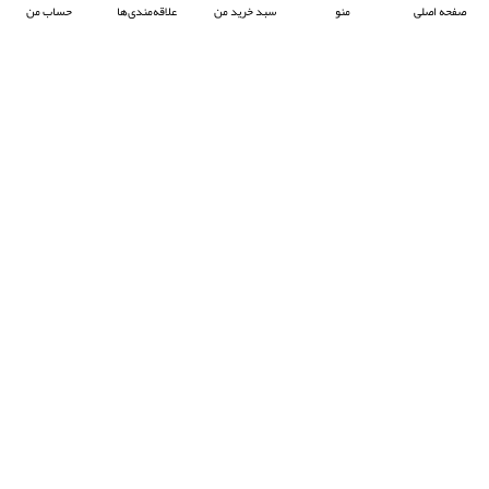
صفحه اصلی
منو
سبد خرید من
علاقه‌مندی‌ها
حساب من
شرکت آرکا صنعت تیوان با هدف پیشبرد صنعت جوش پلاستیک در ایران ، فعالیت خود را آغاز
کرده و با تمرکز بر واردات و عرضه محصولات باکیفیت از برند معتبر Prolektro ترکیه ،
به‌عنوان یکی از شرکت‌های پیشرو در این حوزه شناخته می‌شود.
- © 2024 کلیه حقوق محفوظ است
EksirCo