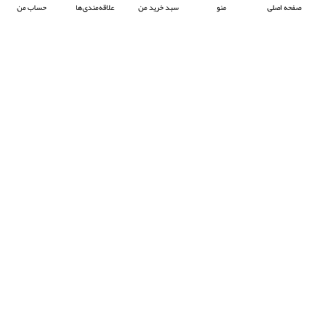
صفحه اصلی
منو
سبد خرید من
علاقه‌مندی‌ها
حساب من
شرکت آرکا صنعت تیوان با هدف پیشبرد صنعت جوش پلاستیک در ایران ، فعالیت خود را آغاز
کرده و با تمرکز بر واردات و عرضه محصولات باکیفیت از برند معتبر Prolektro ترکیه ،
به‌عنوان یکی از شرکت‌های پیشرو در این حوزه شناخته می‌شود.
- © 2024 کلیه حقوق محفوظ است
EksirCo