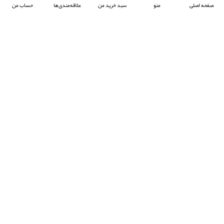
صفحه اصلی
منو
سبد خرید من
علاقه‌مندی‌ها
حساب من
شرکت آرکا صنعت تیوان با هدف پیشبرد صنعت جوش پلاستیک در ایران ، فعالیت خود را آغاز
کرده و با تمرکز بر واردات و عرضه محصولات باکیفیت از برند معتبر Prolektro ترکیه ،
به‌عنوان یکی از شرکت‌های پیشرو در این حوزه شناخته می‌شود.
- © 2024 کلیه حقوق محفوظ است
EksirCo