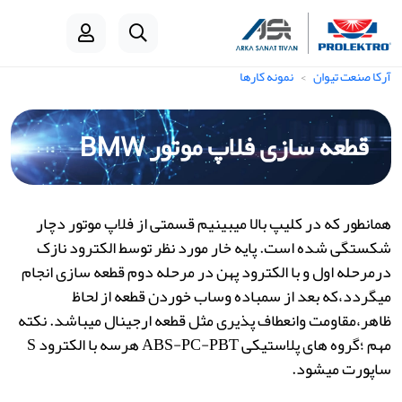
آرکا صنعت تیوان
نمونه کارها
قطعه سازی فلاپ موتور BMW
همانطور که در کلیپ بالا میبینیم قسمتی از فلاپ موتور دچار
شکستگی شده است. پایه خار مورد نظر توسط الکترود نازک
درمرحله اول و با الکترود پهن در مرحله دوم قطعه سازی انجام
میگردد،که بعد از سمباده وساب خوردن قطعه از لحاظ
ظاهر،مقاومت وانعطاف پذیری مثل قطعه ارجینال میباشد. ️نکته
مهم ؛گروه های پلاستیکی ABS-PC-PBT هرسه با الکترود S
ساپورت میشود.