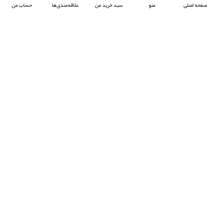
صفحه اصلی
منو
سبد خرید من
علاقه‌مندی‌ها
حساب من
شرکت آرکا صنعت تیوان با هدف پیشبرد صنعت جوش پلاستیک در ایران ، فعالیت خود را آغاز
کرده و با تمرکز بر واردات و عرضه محصولات باکیفیت از برند معتبر Prolektro ترکیه ،
به‌عنوان یکی از شرکت‌های پیشرو در این حوزه شناخته می‌شود.
- © 2024 کلیه حقوق محفوظ است
EksirCo