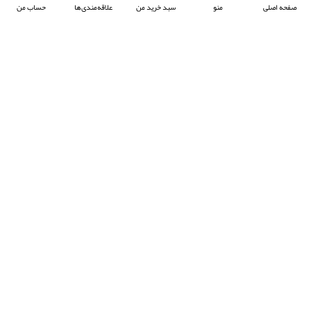
صفحه اصلی
منو
سبد خرید من
علاقه‌مندی‌ها
حساب من
شرکت آرکا صنعت تیوان با هدف پیشبرد صنعت جوش پلاستیک در ایران ، فعالیت خود را آغاز
کرده و با تمرکز بر واردات و عرضه محصولات باکیفیت از برند معتبر Prolektro ترکیه ،
به‌عنوان یکی از شرکت‌های پیشرو در این حوزه شناخته می‌شود.
- © 2024 کلیه حقوق محفوظ است
EksirCo