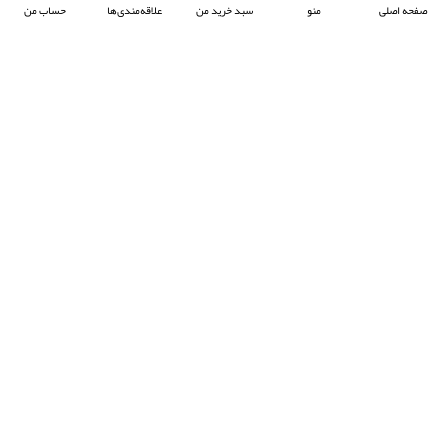
صفحه اصلی
منو
سبد خرید من
علاقه‌مندی‌ها
حساب من
شرکت آرکا صنعت تیوان با هدف پیشبرد صنعت جوش پلاستیک در ایران ، فعالیت خود را آغاز
کرده و با تمرکز بر واردات و عرضه محصولات باکیفیت از برند معتبر Prolektro ترکیه ،
به‌عنوان یکی از شرکت‌های پیشرو در این حوزه شناخته می‌شود.
- © 2024 کلیه حقوق محفوظ است
EksirCo