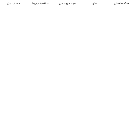
صفحه اصلی
منو
سبد خرید من
علاقه‌مندی‌ها
حساب من
شرکت آرکا صنعت تیوان با هدف پیشبرد صنعت جوش پلاستیک در ایران ، فعالیت خود را آغاز
کرده و با تمرکز بر واردات و عرضه محصولات باکیفیت از برند معتبر Prolektro ترکیه ،
به‌عنوان یکی از شرکت‌های پیشرو در این حوزه شناخته می‌شود.
- © 2024 کلیه حقوق محفوظ است
EksirCo