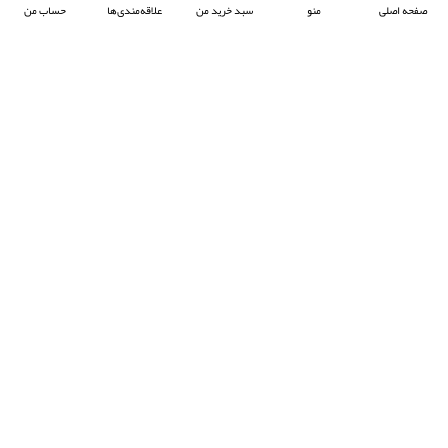
صفحه اصلی
منو
سبد خرید من
علاقه‌مندی‌ها
حساب من
شرکت آرکا صنعت تیوان با هدف پیشبرد صنعت جوش پلاستیک در ایران ، فعالیت خود را آغاز
کرده و با تمرکز بر واردات و عرضه محصولات باکیفیت از برند معتبر Prolektro ترکیه ،
به‌عنوان یکی از شرکت‌های پیشرو در این حوزه شناخته می‌شود.
- © 2024 کلیه حقوق محفوظ است
EksirCo