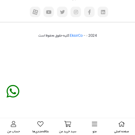
- © 2024 کلیه حقوق محفوظ است
EksirCo
صفحه اصلی
منو
سبد خرید من
علاقه‌مندی‌ها
حساب من