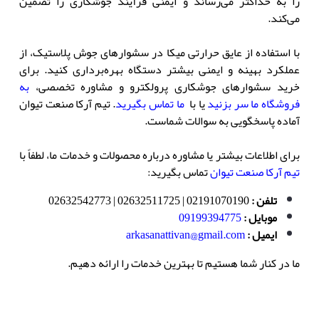
را به حداکثر می‌رساند و ایمنی فرآیند جوشکاری را تضمین
می‌کند.
با استفاده از عایق حرارتی میکا در سشوارهای جوش پلاستیک، از
عملکرد بهینه و ایمنی بیشتر دستگاه بهره‌برداری کنید. برای
خرید سشوارهای جوشکاری پرولکترو و مشاوره تخصصی،
به
فروشگاه ما سر بزنید
یا با
ما تماس بگیرید
. تیم آرکا صنعت تیوان
آماده پاسخگویی به سوالات شماست.
برای اطلاعات بیشتر یا مشاوره درباره محصولات و خدمات ما، لطفاً با
تیم آرکا صنعت تیوان
تماس بگیرید:
تلفن
:
02191070190 | 02632511725 | 02632542773
موبایل
:
09199394775
ایمیل
:
arkasanattivan@gmail.com
ما در کنار شما هستیم تا بهترین خدمات را ارائه دهیم.